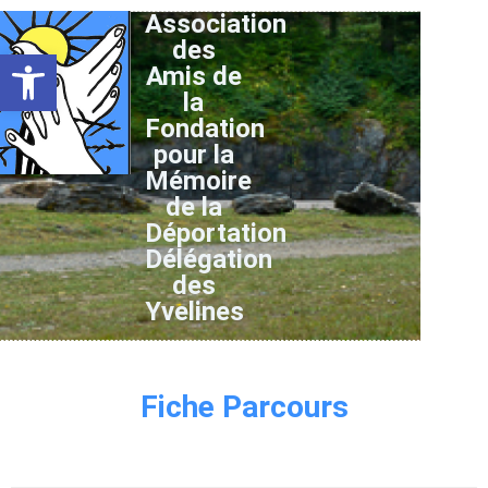
Association
des
Ouvrir la barre d’outils
Amis de
la
Fondation
pour la
Mémoire
de la
Déportation
Délégation
des
Yvelines
Fiche Parcours