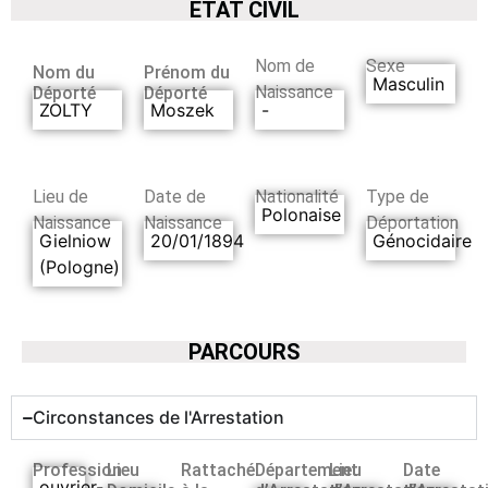
ETAT CIVIL
Nom de
Sexe
Nom du
Prénom du
Masculin
Naissance
Déporté
Déporté
ZOLTY
Moszek
-
Lieu de
Date de
Nationalité
Type de
Polonaise
Naissance
Naissance
Déportation
Gielniow
20/01/1894
Génocidaire
(Pologne)
PARCOURS
Circonstances de l'Arrestation
Profession
Lieu
Rattaché
Département
Lieu
Date
ouvrier-