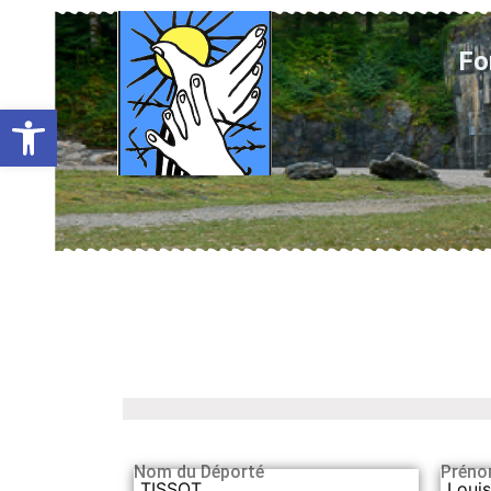
Fo
Ouvrir la barre d’outils
Nom du Déporté
Préno
TISSOT
Louis