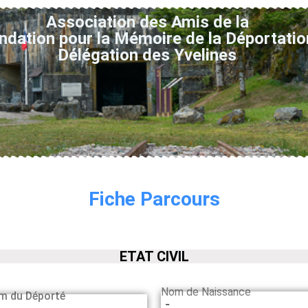
Association des Amis de la
ndation pour la Mémoire de la Déportatio
Délégation des Yvelines
Fiche Parcours
ETAT CIVIL
Nom de Naissance
m du Déporté
-