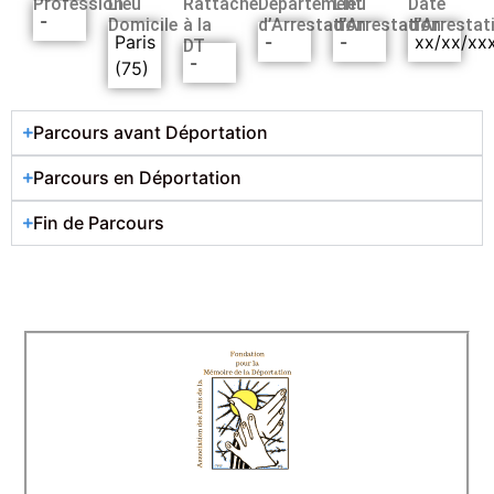
Profession
Lieu
Rattaché
Département
Lieu
Date
-
Domicile
à la
d’Arrestation
d’Arrestation
d’Arrestat
Paris
-
-
xx/xx/xx
DT
-
(75)
Parcours avant Déportation
Parcours en Déportation
Fin de Parcours