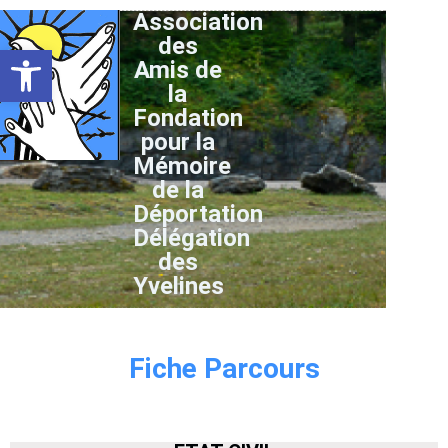
Association
des
Ouvrir la barre d’outils
Amis de
la
Fondation
pour la
Mémoire
de la
Déportation
Délégation
des
Yvelines
Fiche Parcours