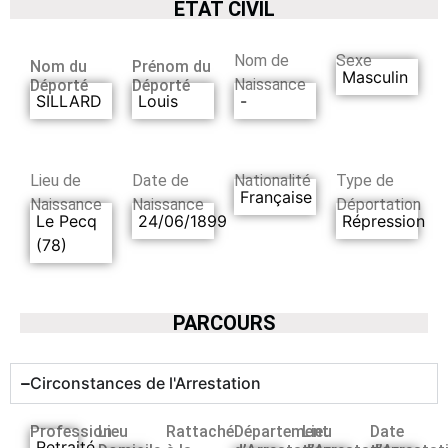
ETAT CIVIL
Nom de
Sexe
Nom du
Prénom du
Masculin
Naissance
Déporté
Déporté
SILLARD
Louis
-
Lieu de
Date de
Nationalité
Type de
Française
Naissance
Naissance
Déportation
Le Pecq
24/06/1899
Répression
(78)
PARCOURS
Circonstances de l'Arrestation
Profession
Lieu
Rattaché
Département
Lieu
Date
Retraité