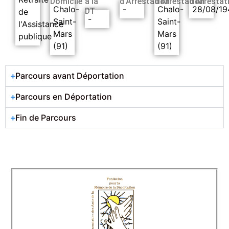
Domicile
à la
d’Arrestation
d’Arrestation
d’Arrestat
Chalo-
-
Chalo-
28/08/19
DT
de
-
Saint-
Saint-
l'Assistance
Mars
Mars
publique
(91)
(91)
Parcours avant Déportation
Parcours en Déportation
Fin de Parcours