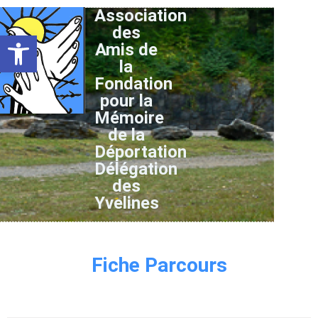
Association
des
Ouvrir la barre d’outils
Amis de
la
Fondation
pour la
Mémoire
de la
Déportation
Délégation
des
Yvelines
Fiche Parcours