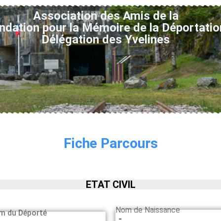
Association des Amis de la
ndation pour la Mémoire de la Déportatio
Délégation des Yvelines
Fiche Parcours
ETAT CIVIL
Nom de Naissance
m du Déporté
-