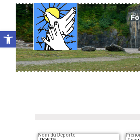
Fo
Ouvrir la barre d’outils
Nom du Déporté
Préno
POETE
Rene