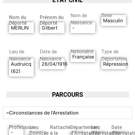
Nom de
Sexe
Nom du
Prénom du
Masculin
Naissance
Déporté
Déporté
MERLIN
Gilbert
-
Lieu de
Date de
Nationalité
Type de
Française
Naissance
Naissance
Déportation
Audruicq
26/04/1916
Répression
(62)
PARCOURS
Circonstances de l'Arrestation
Profession
Lieu
Rattaché
Département
Lieu
Date
-
Domicile
à la
d’Arrestation
d’Arrestation
d’Arrestat