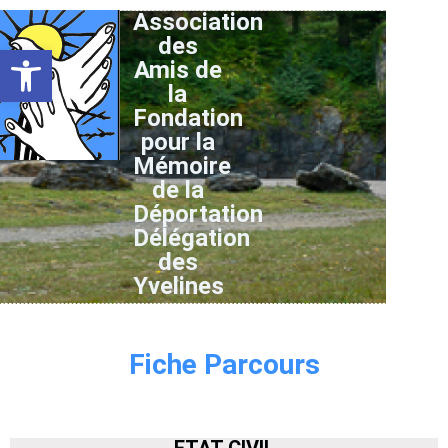
Association
des
Ouvrir la barre d’outils
Amis de
la
Fondation
pour la
Mémoire
de la
Déportation
Délégation
des
Yvelines
Fiche Parcours
ETAT CIVIL