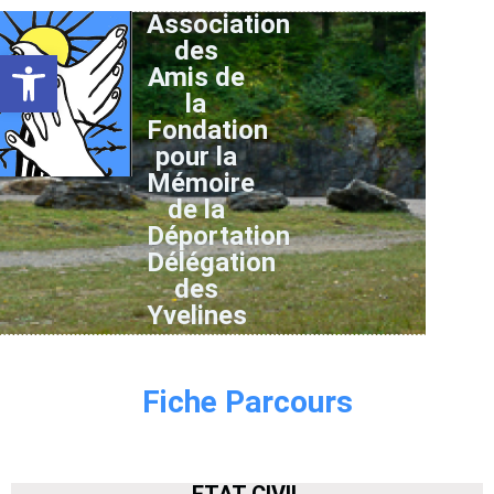
Association
des
Ouvrir la barre d’outils
Amis de
la
Fondation
pour la
Mémoire
de la
Déportation
Délégation
des
Yvelines
Fiche Parcours
ETAT CIVIL