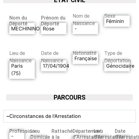
Nom de
Sexe
Nom du
Prénom du
Féminin
Naissance
Déporté
Déporté
MECHININO
Rose
-
Lieu de
Date de
Nationalité
Type de
Française
Naissance
Naissance
Déportation
Paris
17/04/1904
Génocidaire
(75)
PARCOURS
Circonstances de l'Arrestation
Profession
Lieu
Rattaché
Département
Lieu
Date
-
Domicile
à la
d’Arrestation
d’Arrestation
d’Arrestat