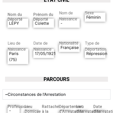
Nom de
Sexe
Nom du
Prénom du
Féminin
Naissance
Déporté
Déporté
LEPY
Colette
-
Lieu de
Date de
Nationalité
Type de
Française
Naissance
Naissance
Déportation
Paris
17/05/1921
Répression
(75)
PARCOURS
Circonstances de l'Arrestation
Profession
Lieu
Rattaché
Département
Lieu
Date
-
Domicile
à la
d’Arrestation
d’Arrestation
d’Arrestat