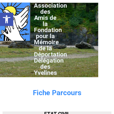
Association
des
Ouvrir la barre d’outils
Amis de
la
Fondation
pour la
Mémoire
de la
Déportation
Délégation
des
Yvelines
Fiche Parcours
ETAT CIVIL