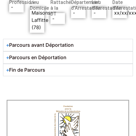
Profession
Lieu
Rattaché
Département
Lieu
Date
-
Domicile
à la
d’Arrestation
d’Arrestation
d’Arrestat
Maisons-
-
-
xx/xx/xx
DT
-
Laffitte
(78)
Parcours avant Déportation
Parcours en Déportation
Fin de Parcours