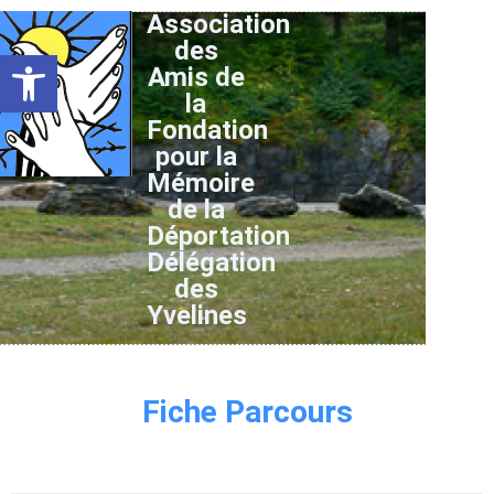
Association
des
Ouvrir la barre d’outils
Amis de
la
Fondation
pour la
Mémoire
de la
Déportation
Délégation
des
Yvelines
Fiche Parcours