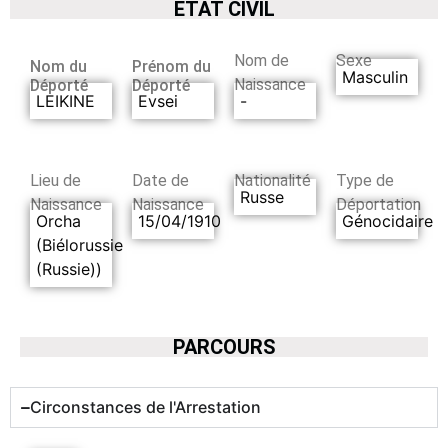
ETAT CIVIL
Nom de
Sexe
Nom du
Prénom du
Masculin
Naissance
Déporté
Déporté
LEIKINE
Evsei
-
Lieu de
Date de
Nationalité
Type de
Russe
Naissance
Naissance
Déportation
Orcha
15/04/1910
Génocidaire
(Biélorussie
(Russie))
PARCOURS
Circonstances de l'Arrestation