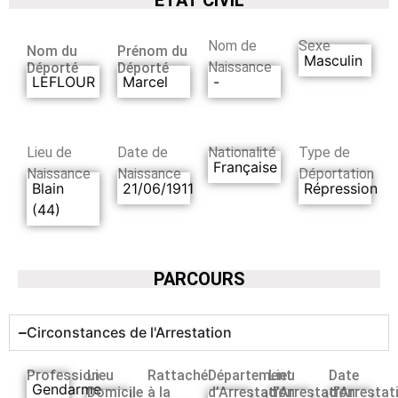
Nom de
Sexe
Nom du
Prénom du
Masculin
Naissance
Déporté
Déporté
LEFLOUR
Marcel
-
Lieu de
Date de
Nationalité
Type de
Française
Naissance
Naissance
Déportation
Blain
21/06/1911
Répression
(44)
PARCOURS
Circonstances de l'Arrestation
Profession
Lieu
Rattaché
Département
Lieu
Date
Gendarme
Domicile
à la
d’Arrestation
d’Arrestation
d’Arrestat