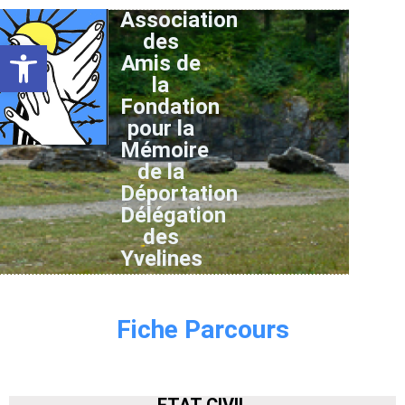
Association
des
Ouvrir la barre d’outils
Amis de
la
Fondation
pour la
Mémoire
de la
Déportation
Délégation
des
Yvelines
Fiche Parcours
ETAT CIVIL