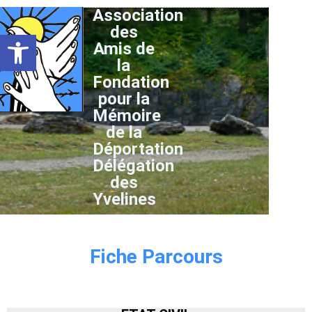
Association
des
Ouvrir la barre d’outils
Amis de
la
Fondation
pour la
Mémoire
de la
Déportation
Délégation
des
Yvelines
Fiche Parcours