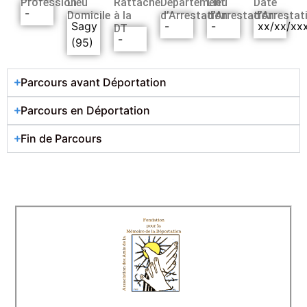
Profession
Lieu
Rattaché
Département
Lieu
Date
-
Domicile
à la
d’Arrestation
d’Arrestation
d’Arrestat
Sagy
-
-
xx/xx/xx
DT
-
(95)
Parcours avant Déportation
Parcours en Déportation
Fin de Parcours