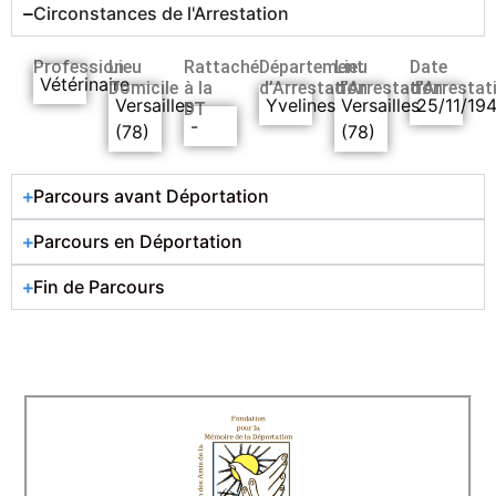
Circonstances de l'Arrestation
Profession
Lieu
Rattaché
Département
Lieu
Date
Vétérinaire
Domicile
à la
d’Arrestation
d’Arrestation
d’Arrestat
Versailles
Yvelines
Versailles
25/11/194
DT
-
(78)
(78)
Parcours avant Déportation
Parcours en Déportation
Fin de Parcours