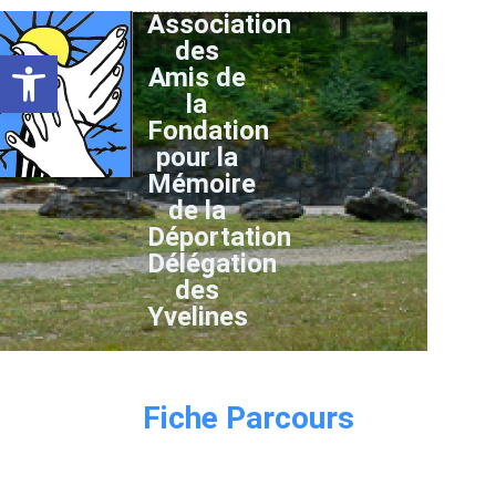
Association
des
Ouvrir la barre d’outils
Amis de
la
Fondation
pour la
Mémoire
de la
Déportation
Délégation
des
Yvelines
Fiche Parcours