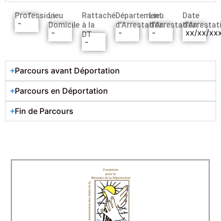
Profession
Lieu
Rattaché
Département
Lieu
Date
-
Domicile
à la
d’Arrestation
d’Arrestation
d’Arrestat
-
-
-
xx/xx/xx
DT
-
Parcours avant Déportation
Parcours en Déportation
Fin de Parcours