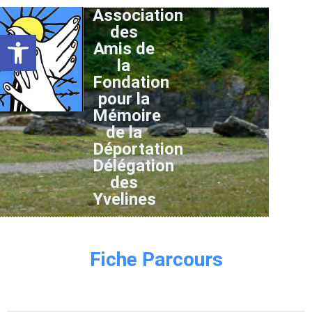
Association
des
Ouvrir la barre d’outils
Amis de
la
Fondation
pour la
Mémoire
de la
Déportation
Délégation
des
Yvelines
Fiche Parcours