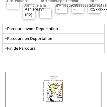
Profession
Lieu
Rattaché
Département
Lieu
Date
-
Domicile
à la
d’Arrestation
d’Arrestation
d’Arrestat
Asnières
-
-
xx/xx/xx
DT
-
(92)
Parcours avant Déportation
Parcours en Déportation
Fin de Parcours