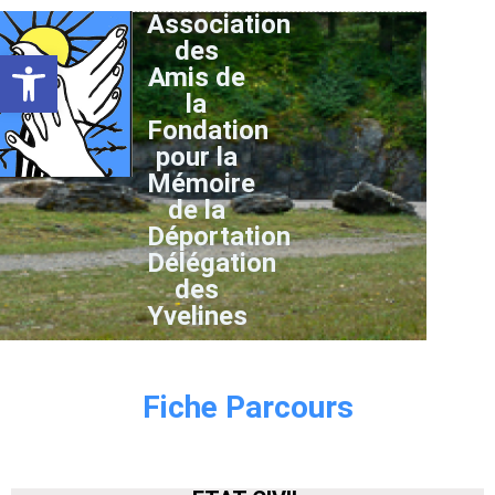
Association
des
Ouvrir la barre d’outils
Amis de
la
Fondation
pour la
Mémoire
de la
Déportation
Délégation
des
Yvelines
Fiche Parcours