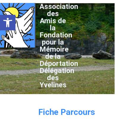
Association
des
Ouvrir la barre d’outils
Amis de
la
Fondation
pour la
Mémoire
de la
Déportation
Délégation
des
Yvelines
Fiche Parcours