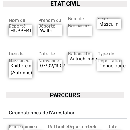
ETAT CIVIL
Nom de
Sexe
Nom du
Prénom du
Masculin
Naissance
Déporté
Déporté
HUPPERT
Walter
-
Lieu de
Date de
Nationalité
Type de
Autrichienne
Naissance
Naissance
Déportation
Knittefeld
07/02/1907
Génocidaire
(Autriche)
PARCOURS
Circonstances de l'Arrestation
Profession
Lieu
Rattaché
Département
Lieu
Date