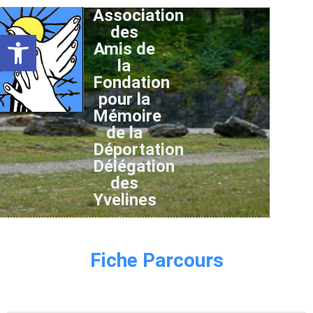
Association
des
Ouvrir la barre d’outils
Amis de
la
Fondation
pour la
Mémoire
de la
Déportation
Délégation
des
Yvelines
Fiche Parcours