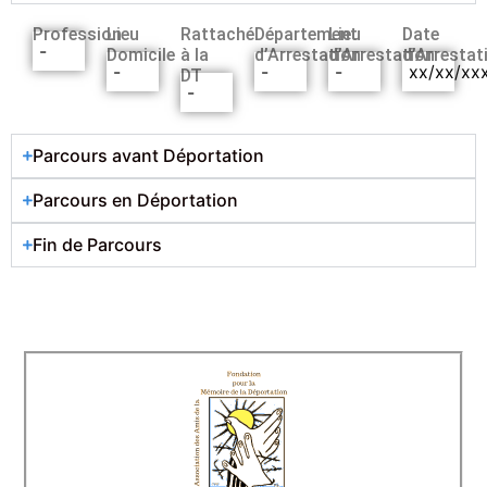
Profession
Lieu
Rattaché
Département
Lieu
Date
-
Domicile
à la
d’Arrestation
d’Arrestation
d’Arrestat
-
-
-
xx/xx/xx
DT
-
Parcours avant Déportation
Parcours en Déportation
Fin de Parcours