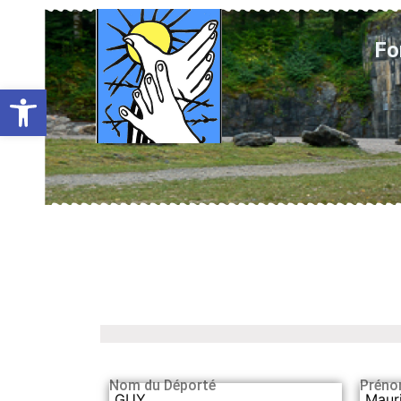
Fo
Ouvrir la barre d’outils
Nom du Déporté
Préno
GUY
Maur