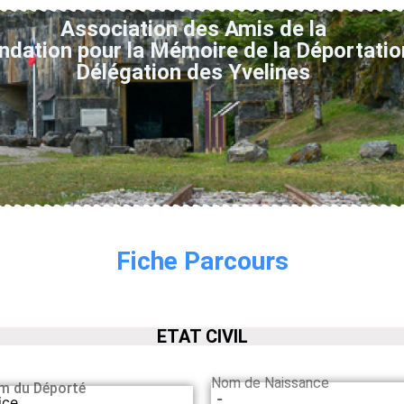
Association des Amis de la
ndation pour la Mémoire de la Déportatio
Délégation des Yvelines
Fiche Parcours
ETAT CIVIL
Nom de Naissance
m du Déporté
-
ice