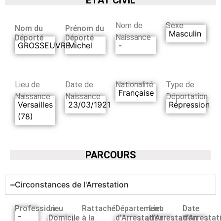
Nom de
Sexe
Nom du
Prénom du
Masculin
Naissance
Déporté
Déporté
GROSSEUVRE
Michel
-
Lieu de
Date de
Nationalité
Type de
Française
Naissance
Naissance
Déportation
Versailles
23/03/1921
Répression
(78)
PARCOURS
Circonstances de l'Arrestation
Profession
Lieu
Rattaché
Département
Lieu
Date
-
Domicile
à la
d’Arrestation
d’Arrestation
d’Arrestat