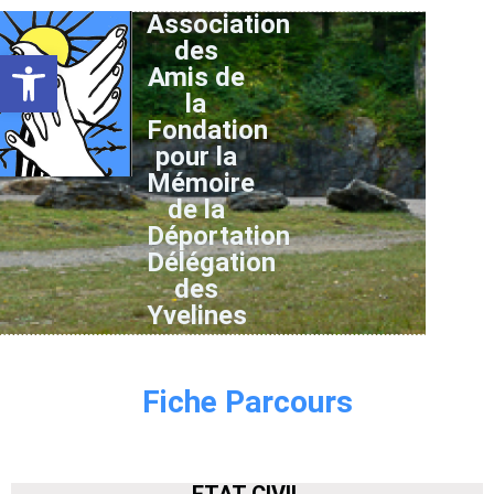
Association
des
Ouvrir la barre d’outils
Amis de
la
Fondation
pour la
Mémoire
de la
Déportation
Délégation
des
Yvelines
Fiche Parcours
ETAT CIVIL