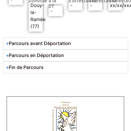
Domicile
à la
d’Arrestation
d’Arrestation
d’Arrestat
Douy-
-
-
xx/xx/xx
DT
-
la-
Ramée
(77)
Parcours avant Déportation
Parcours en Déportation
Fin de Parcours