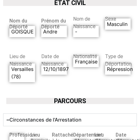
ETAT CIVIL
Nom de
Sexe
Nom du
Prénom du
Masculin
Naissance
Déporté
Déporté
GOISQUE
Andre
-
Lieu de
Date de
Nationalité
Type de
Française
Naissance
Naissance
Déportation
Versailles
12/10/1897
Répression
(78)
PARCOURS
Circonstances de l'Arrestation
Profession
Lieu
Rattaché
Département
Lieu
Date
-