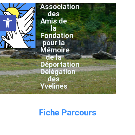
Association
des
Ouvrir la barre d’outils
Amis de
la
Fondation
pour la
Mémoire
de la
Déportation
Délégation
des
Yvelines
Fiche Parcours