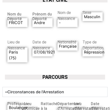
Nom de
Sexe
Nom du
Prénom du
Masculin
Naissance
Déporté
Déporté
FRICOT
Andre
-
Lieu de
Date de
Nationalité
Type de
Française
Naissance
Naissance
Déportation
Paris
07/08/1921
Répression
(75)
PARCOURS
Circonstances de l'Arrestation
Profession
Lieu
Rattaché
Département
Lieu
Date
Boulanger
Domicile
à la
d’Arrestation
d’Arrestation
d’Arrestat