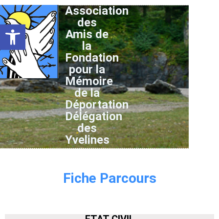
Association
des
Ouvrir la barre d’outils
Amis de
la
Fondation
pour la
Mémoire
de la
Déportation
Délégation
des
Yvelines
Fiche Parcours
ETAT CIVIL