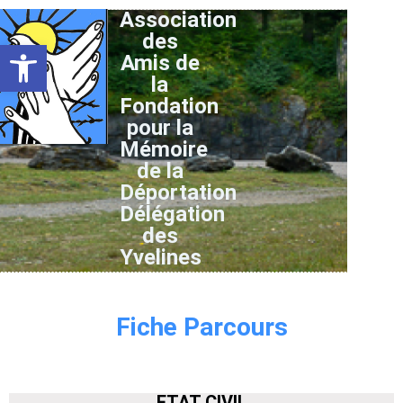
Association
des
Ouvrir la barre d’outils
Amis de
la
Fondation
pour la
Mémoire
de la
Déportation
Délégation
des
Yvelines
Fiche Parcours
ETAT CIVIL