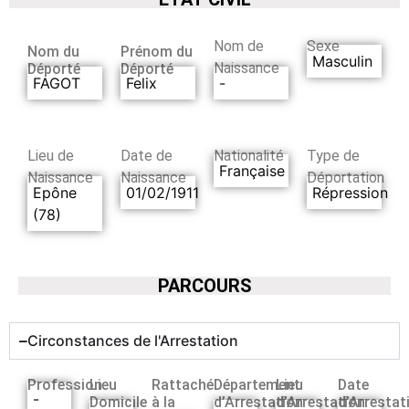
Nom de
Sexe
Nom du
Prénom du
Masculin
Naissance
Déporté
Déporté
FAGOT
Felix
-
Lieu de
Date de
Nationalité
Type de
Française
Naissance
Naissance
Déportation
Epône
01/02/1911
Répression
(78)
PARCOURS
Circonstances de l'Arrestation
Profession
Lieu
Rattaché
Département
Lieu
Date
-
Domicile
à la
d’Arrestation
d’Arrestation
d’Arrestat