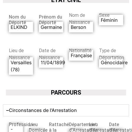
Nom de
Sexe
Nom du
Prénom du
Féminin
Naissance
Déporté
Déporté
ELKIND
Germaine
Berson
Lieu de
Date de
Nationalité
Type de
Française
Naissance
Naissance
Déportation
Versailles
11/04/1899
Génocidaire
(78)
PARCOURS
Circonstances de l'Arrestation
Profession
Lieu
Rattaché
Département
Lieu
Date
-
Domicile
à la
d’Arrestation
d’Arrestation
d’Arrestat