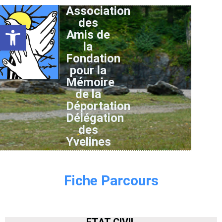
Association
des
Ouvrir la barre d’outils
Amis de
la
Fondation
pour la
Mémoire
de la
Déportation
Délégation
des
Yvelines
Fiche Parcours
ETAT CIVIL