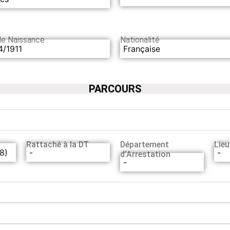
de Naissance
Nationalité
4/1911
Française
PARCOURS
Rattaché à la DT
Département
Lieu
78)
-
-
d’Arrestation
-