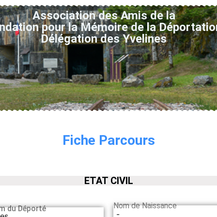
Association des Amis de la
ndation pour la Mémoire de la Déportatio
Délégation des Yvelines
Fiche Parcours
ETAT CIVIL
Nom de Naissance
m du Déporté
-
les