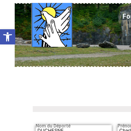
Fo
Ouvrir la barre d’outils
Nom du Déporté
Préno
DUCHESNE
Char