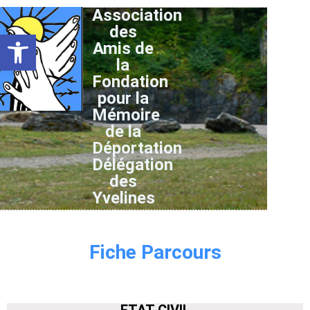
Association
des
Ouvrir la barre d’outils
Amis de
la
Fondation
pour la
Mémoire
de la
Déportation
Délégation
des
Yvelines
Fiche Parcours
ETAT CIVIL