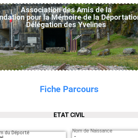
Association des Amis de la
ndation pour la Mémoire de la Déportatio
Délégation des Yvelines
Fiche Parcours
ETAT CIVIL
Nom de Naissance
m du Déporté
-
el