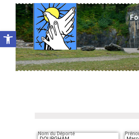
Fo
Ouvrir la barre d’outils
Nom du Déporté
Préno
DOURGHAM
Marc