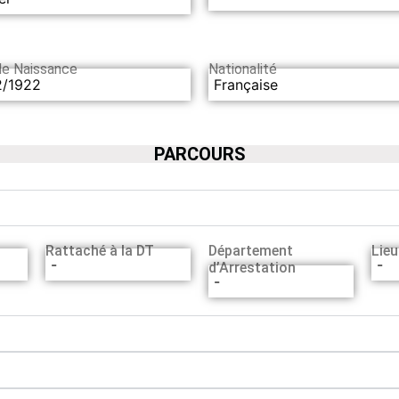
de Naissance
Nationalité
2/1922
Française
PARCOURS
Rattaché à la DT
Département
Lieu
-
-
d’Arrestation
-