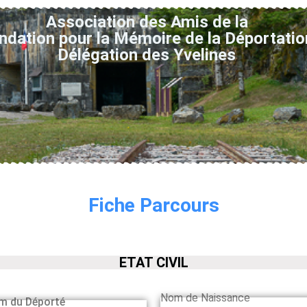
Association des Amis de la
ndation pour la Mémoire de la Déportatio
Délégation des Yvelines
Fiche Parcours
ETAT CIVIL
Nom de Naissance
m du Déporté