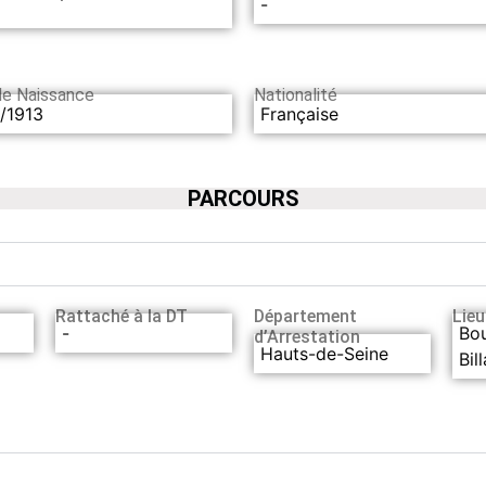
-
de Naissance
Nationalité
/1913
Française
PARCOURS
Rattaché à la DT
Département
Lieu
-
Bo
d’Arrestation
Hauts-de-Seine
Bil