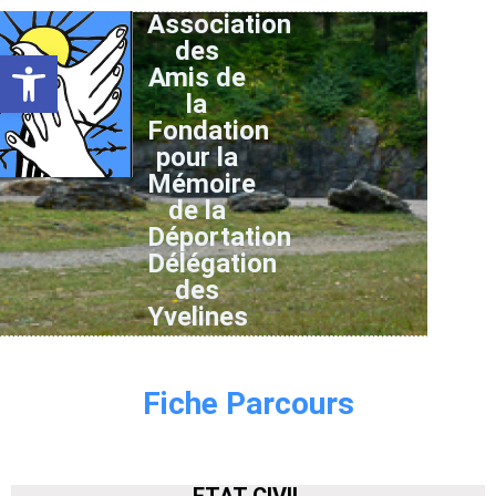
Association
des
Ouvrir la barre d’outils
Amis de
la
Fondation
pour la
Mémoire
de la
Déportation
Délégation
des
Yvelines
Fiche Parcours
ETAT CIVIL