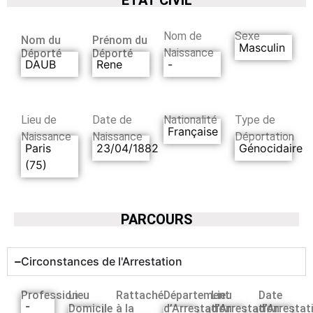
Nom de
Sexe
Nom du
Prénom du
Masculin
Naissance
Déporté
Déporté
DAUB
Rene
-
Lieu de
Date de
Nationalité
Type de
Française
Naissance
Naissance
Déportation
Paris
23/04/1882
Génocidaire
(75)
PARCOURS
Circonstances de l'Arrestation
Profession
Lieu
Rattaché
Département
Lieu
Date
-
Domicile
à la
d’Arrestation
d’Arrestation
d’Arrestat