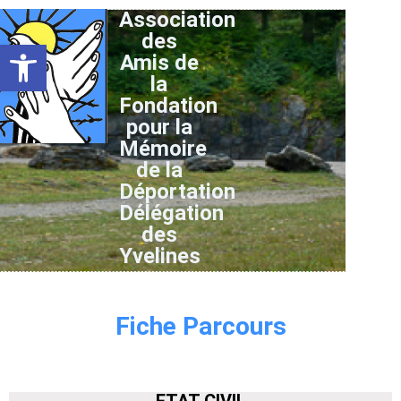
Association
des
Ouvrir la barre d’outils
Amis de
la
Fondation
pour la
Mémoire
de la
Déportation
Délégation
des
Yvelines
Fiche Parcours
ETAT CIVIL