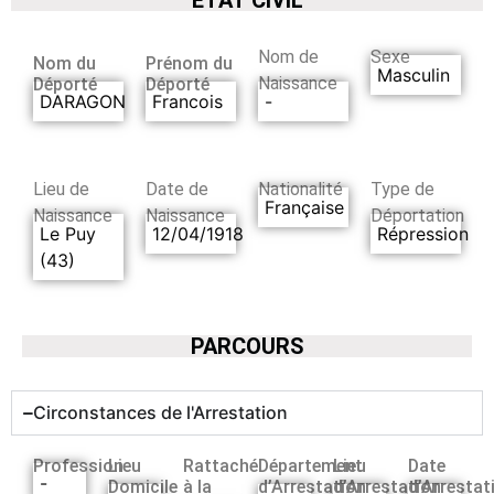
Nom de
Sexe
Nom du
Prénom du
Masculin
Naissance
Déporté
Déporté
DARAGON
Francois
-
Lieu de
Date de
Nationalité
Type de
Française
Naissance
Naissance
Déportation
Le Puy
12/04/1918
Répression
(43)
PARCOURS
Circonstances de l'Arrestation
Profession
Lieu
Rattaché
Département
Lieu
Date
-
Domicile
à la
d’Arrestation
d’Arrestation
d’Arrestat