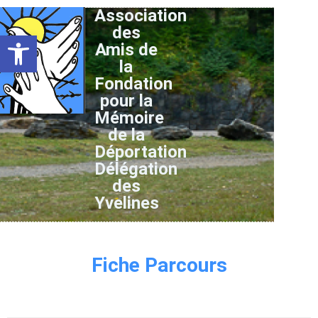
Association
des
Ouvrir la barre d’outils
Amis de
la
Fondation
pour la
Mémoire
de la
Déportation
Délégation
des
Yvelines
Fiche Parcours