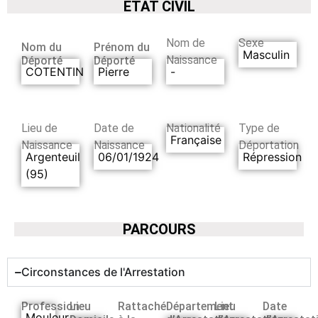
ETAT CIVIL
Nom de
Sexe
Nom du
Prénom du
Masculin
Naissance
Déporté
Déporté
COTENTIN
Pierre
-
Lieu de
Date de
Nationalité
Type de
Française
Naissance
Naissance
Déportation
Argenteuil
06/01/1924
Répression
(95)
PARCOURS
Circonstances de l'Arrestation
Profession
Lieu
Rattaché
Département
Lieu
Date
Mouleur