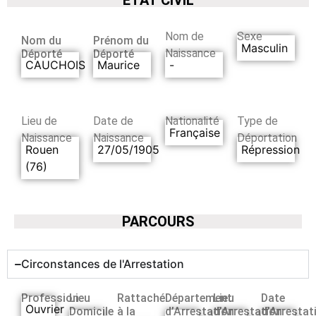
Nom de
Sexe
Nom du
Prénom du
Masculin
Naissance
Déporté
Déporté
CAUCHOIS
Maurice
-
Lieu de
Date de
Nationalité
Type de
Française
Naissance
Naissance
Déportation
Rouen
27/05/1905
Répression
(76)
PARCOURS
Circonstances de l'Arrestation
Profession
Lieu
Rattaché
Département
Lieu
Date
Ouvrier
Domicile
à la
d’Arrestation
d’Arrestation
d’Arrestat