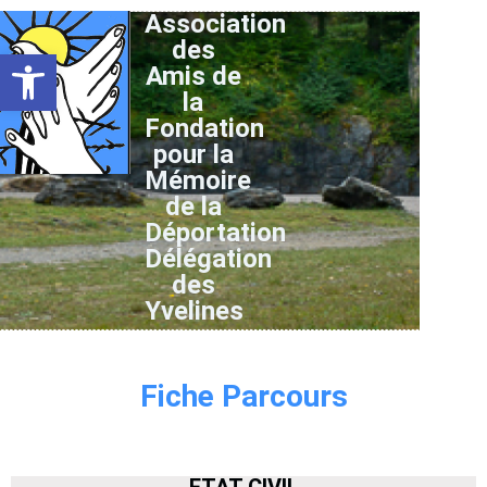
Association
des
Ouvrir la barre d’outils
Amis de
la
Fondation
pour la
Mémoire
de la
Déportation
Délégation
des
Yvelines
Fiche Parcours
ETAT CIVIL