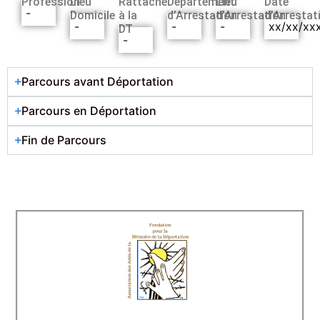
Profession
Lieu
Rattaché
Département
Lieu
Date
-
Domicile
à la
d’Arrestation
d’Arrestation
d’Arrestat
-
-
-
xx/xx/xx
DT
-
Parcours avant Déportation
Parcours en Déportation
Fin de Parcours