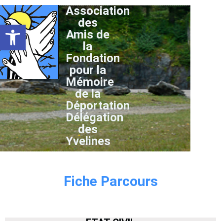
Association
des
Ouvrir la barre d’outils
Amis de
la
Fondation
pour la
Mémoire
de la
Déportation
Délégation
des
Yvelines
Fiche Parcours