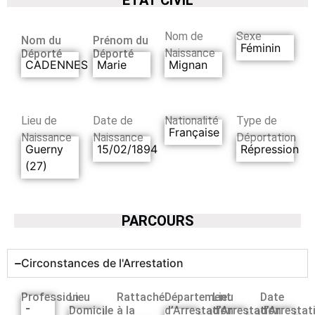
Nom de
Sexe
Nom du
Prénom du
Féminin
Naissance
Déporté
Déporté
CADENNES
Marie
Mignan
Lieu de
Date de
Nationalité
Type de
Française
Naissance
Naissance
Déportation
Guerny
15/02/1894
Répression
(27)
PARCOURS
Circonstances de l'Arrestation
Profession
Lieu
Rattaché
Département
Lieu
Date
-
Domicile
à la
d’Arrestation
d’Arrestation
d’Arrestat