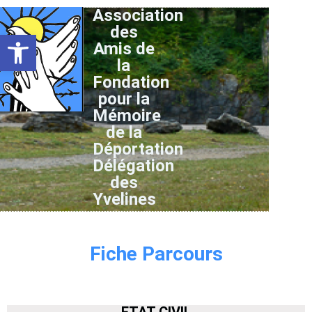
Association
des
Ouvrir la barre d’outils
Amis de
la
Fondation
pour la
Mémoire
de la
Déportation
Délégation
des
Yvelines
Fiche Parcours
ETAT CIVIL