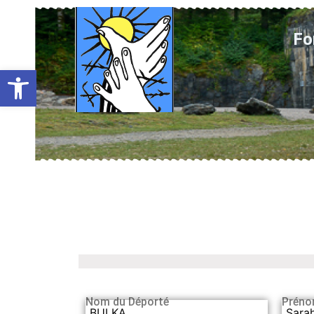
Fo
Ouvrir la barre d’outils
Nom du Déporté
Préno
BULKA
Sara