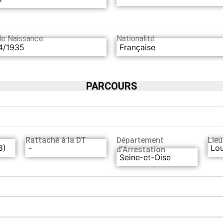
de Naissance
Nationalité
4/1935
Française
PARCOURS
Rattaché à la DT
Département
Lieu
8)
-
Lou
d’Arrestation
Seine-et-Oise