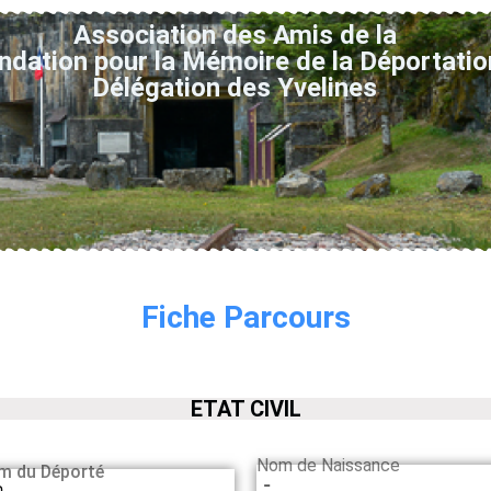
Association des Amis de la
ndation pour la Mémoire de la Déportatio
Délégation des Yvelines
Fiche Parcours
ETAT CIVIL
Nom de Naissance
m du Déporté
-
h