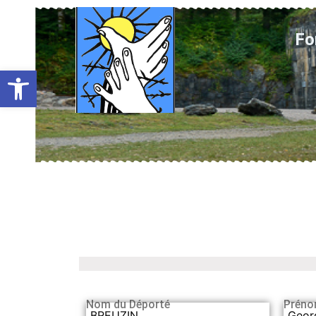
Fo
Ouvrir la barre d’outils
Nom du Déporté
Préno
BREUZIN
Geor