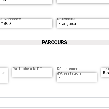
de Naissance
Nationalité
7/1900
Française
PARCOURS
Rattaché à la DT
Département
Lieu
her
-
Bo
d’Arrestation
-