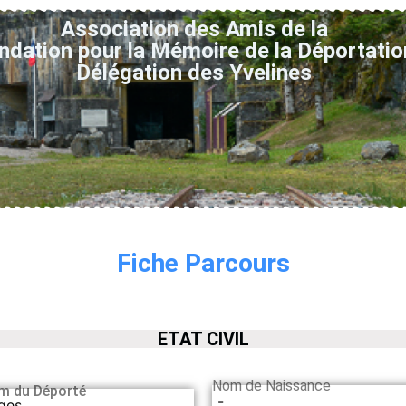
Association des Amis de la
ndation pour la Mémoire de la Déportatio
Délégation des Yvelines
Fiche Parcours
ETAT CIVIL
Nom de Naissance
m du Déporté
-
ges