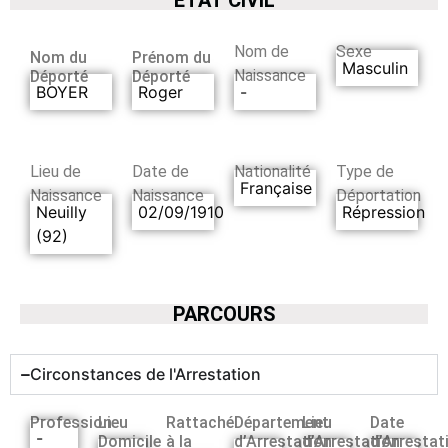
Nom de
Sexe
Nom du
Prénom du
Masculin
Naissance
Déporté
Déporté
BOYER
Roger
-
Lieu de
Date de
Nationalité
Type de
Française
Naissance
Naissance
Déportation
Neuilly
02/09/1910
Répression
(92)
PARCOURS
Circonstances de l'Arrestation
Profession
Lieu
Rattaché
Département
Lieu
Date
-
Domicile
à la
d’Arrestation
d’Arrestation
d’Arrestat