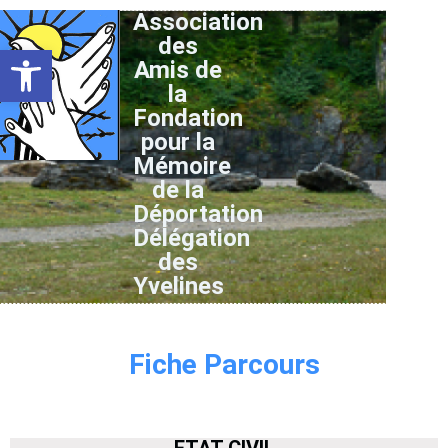
Association
des
Ouvrir la barre d’outils
Amis de
la
Fondation
pour la
Mémoire
de la
Déportation
Délégation
des
Yvelines
Fiche Parcours
ETAT CIVIL