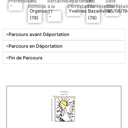
Profession
Lieu
Rattaché
Département
Lieu
Date
-
Domicile
à la
d’Arrestation
d’Arrestation
d’Arrestat
Orgerus
Yvelines
Bazainville
05/08/19
DT
-
(78)
(78)
Parcours avant Déportation
Parcours en Déportation
Fin de Parcours