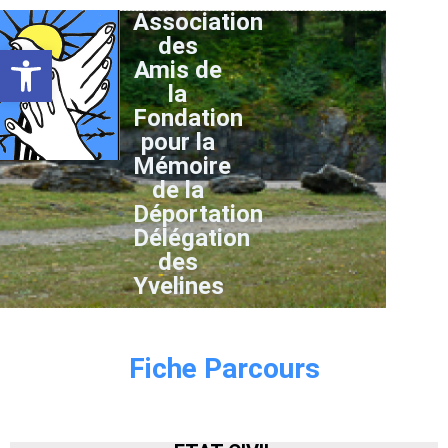
Association
des
Ouvrir la barre d’outils
Amis de
la
Fondation
pour la
Mémoire
de la
Déportation
Délégation
des
Yvelines
Fiche Parcours