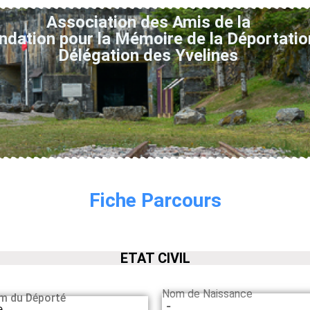
Association des Amis de la
ndation pour la Mémoire de la Déportatio
Délégation des Yvelines
Fiche Parcours
ETAT CIVIL
Nom de Naissance
m du Déporté
-
e