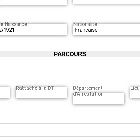
de Naissance
Nationalité
2/1921
Française
PARCOURS
Rattaché à la DT
Département
Lieu
-
-
d’Arrestation
-