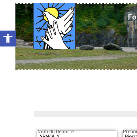
Fo
Ouvrir la barre d’outils
Nom du Déporté
Préno
ARNOUX
Pierr