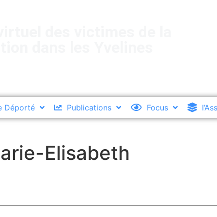
irtuel des victimes de la
tion dans les Yvelines
e Déporté
Publications
Focus
l’As
arie-Elisabeth