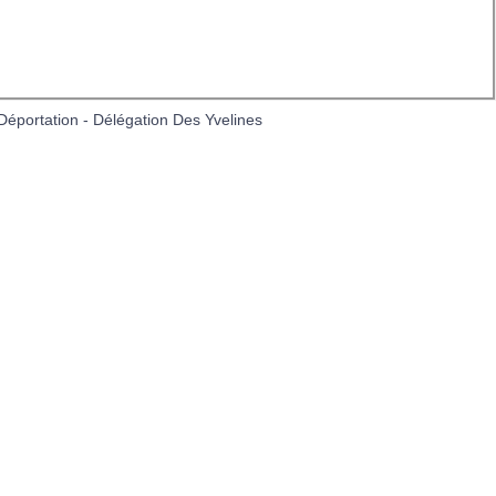
e Contact
Nos partenaires
éportation - Délégation Des Yvelines