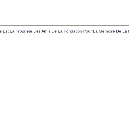
tions Légales
Politique des Cookies
Formulaire d
 Est La Propriété Des Amis De La Fondation Pour La Mémoire De La D