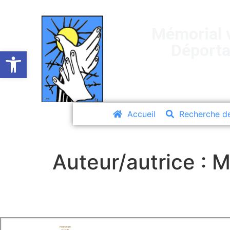
Mémorial v
Déporta
Ouvrir la barre d’outils
Accueil
Recherche d
Auteur/autrice :
M